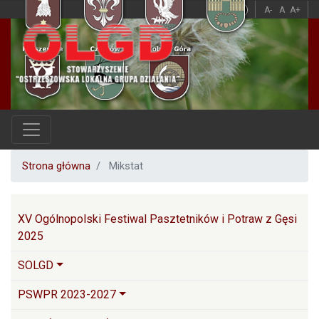
Przejdź
A
A
A-
A
A+
do
treści
Strona główna
Mikstat
Główna nawigacja
XV Ogólnopolski Festiwal Pasztetników i Potraw z Gęsi
2025
SOLGD
PSWPR 2023-2027