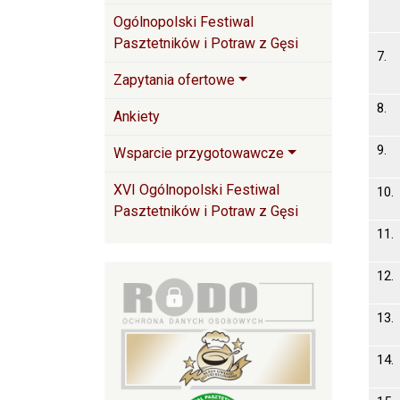
Ogólnopolski Festiwal
Pasztetników i Potraw z Gęsi
7
Zapytania ofertowe
8
Ankiety
9
Wsparcie przygotowawcze
XVI Ogólnopolski Festiwal
10.
Pasztetników i Potraw z Gęsi
11.
12.
13.
14.