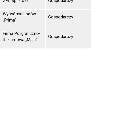
ZEC Sp. z o.o.
Gospodarczy
Wytwórnia Lodów
Gospodarczy
„Prima”
Firma Poligraficzno-
Gospodarczy
Reklamowa „Maja”