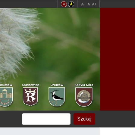
A
A
A-
A
A+
Szukaj
Szukaj