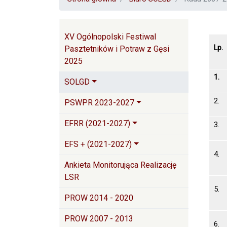
Główna nawigacja
XV Ogólnopolski Festiwal
Lp.
Pasztetników i Potraw z Gęsi
2025
1
SOLGD
2
PSWPR 2023-2027
EFRR (2021-2027)
3
EFS + (2021-2027)
4
Ankieta Monitorująca Realizację
LSR
5
PROW 2014 - 2020
PROW 2007 - 2013
6