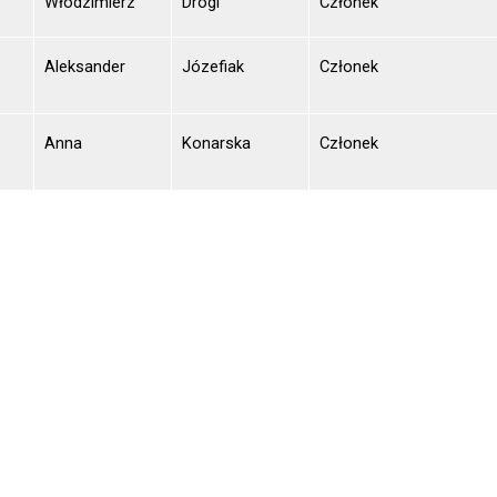
Włodzimierz
Drogi
Członek
Aleksander
Józefiak
Członek
Anna
Konarska
Członek