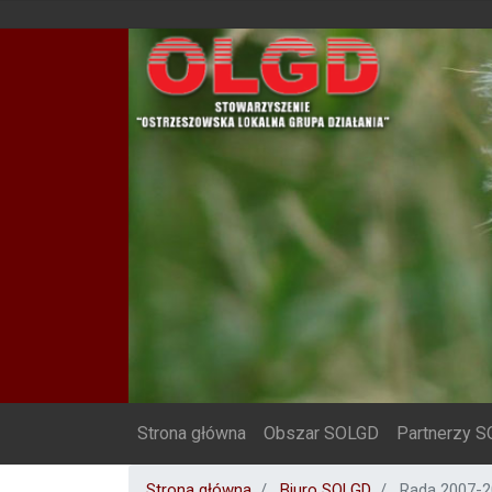
Top menu
Strona główna
Obszar SOLGD
Partnerzy 
Strona główna
Biuro SOLGD
Rada 2007-2