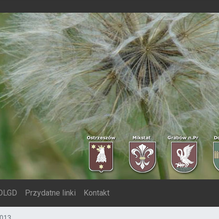
Przejdź
do
treści
SOLGD
Przydatne linki
Kontakt
013